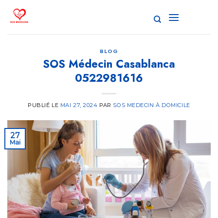
Passer
au
contenu
BLOG
SOS Médecin Casablanca
0522981616
PUBLIÉ LE
MAI 27, 2024
PAR
SOS MEDECIN À DOMICILE
27
Mai