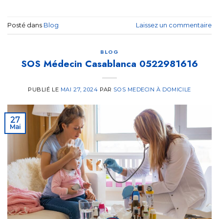
Posté dans
Blog
Laissez un commentaire
BLOG
SOS Médecin Casablanca 0522981616
PUBLIÉ LE
MAI 27, 2024
PAR
SOS MEDECIN À DOMICILE
27
Mai