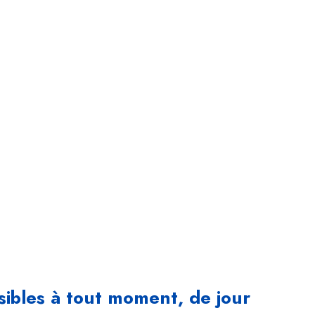
decin à domicile à Casablanca
Bouskoura, Dar
 Bouznika, Mohammedia
ssibles à tout moment, de jour