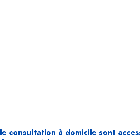
Mé
Bouazza, Rabat, Skhirat,
0668048408
de consultation à domicile sont acce